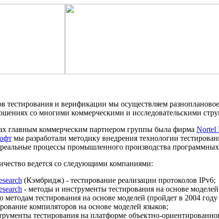
ов тестирования и верификации мы осуществляем разноплановое
ошениях со многими коммерческими и исследовательскими стру
дах главным коммерческим партнером группы была фирма
Nortel
офт
мы разработали методику внедрения технологии тестирован
реальные процессы промышленного производства программных 
ичество ведется со следующими компаниями:
esearch
(Кэмбридж) - тестирование реализации протоколов IPv6;
esearch
- методы и инструменты тестирования на основе моделей,
о методам тестирования на основе моделей (пройдет в 2004 году 
ирование компиляторов на основе моделей языков;
трументы тестирования на платформе объектно-ориентированн