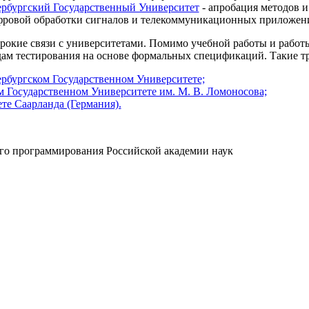
рбургский Государственный Университет
- апробация методов и
фровой обработки сигналов и телекоммуникационных приложен
рокие связи с университетами. Помимо учебной работы и работы
ам тестирования на основе формальных спецификаций. Такие т
рбургском Государственном Университете;
 Государственном Университете им. М. В. Ломоносова;
те Саарланда (Германия).
ого программирования Российской академии наук