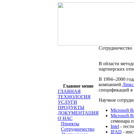
Сотрудничество
В области метод
партнерских отн
В 1994--2000 го
компанией
Люкс
Главное меню
спецификаций в 
ГЛАВНАЯ
ТЕХНОЛОГИЯ
Научное сотрудн
УСЛУГИ
ПРОДУКТЫ
Microsoft R
ДОКУМЕНТАЦИЯ
Microsoft R
О НАС
семинара п
Проекты
Intel
- тест
Сотрудничество
IFAD
- инс