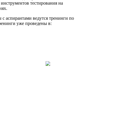
 инструментов тестирования на
иях.
 с аспирантами ведутся тренинги по
ренинги уже проведены в: