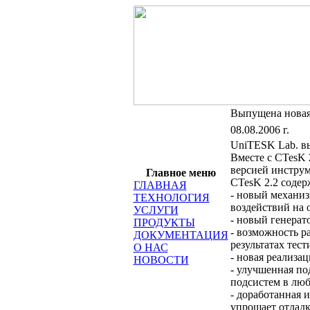
Выпущена новая
08.08.2006 г.
UniTESK Lab. в
Вместе с CTesK 
версией инструм
Главное меню
CTesK 2.2 содер
ГЛАВНАЯ
- новый механиз
ТЕХНОЛОГИЯ
воздействий на 
УСЛУГИ
- новый генерат
ПРОДУКТЫ
- возможность р
ДОКУМЕНТАЦИЯ
результатах тес
О НАС
- новая реализа
НОВОСТИ
- улучшенная по
подсистем в люб
- доработанная и
упрощает отладк