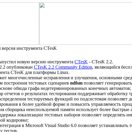
 версия инструмента CTesK
ыпустил новую версию инструмента
CTesK
- CTesK 2.2.
2.2 опубликован
CTesK 2.2 Community Edition
, являющийся бесп
ента CTesK для платформы Linux.
жит многочисленные исправления и улучшения, основными сред
м построения тестовых сценариев
ndfsm
позволяет генерироват
основе обхода графа недетерминированных конечных автоматов;
ор отчетов о результатах тестирования поддерживает обработку т
аспределения тестируемых функций по подсистемам позволяет до
тирования в более удобной форме и повысить управляемость проц
ция сборщика неиспользуемой памяти использует более быстрые
ддержка локализации тестовых наборов позволяет определять и
ой кодировке;
нтеграция в Microsoft Visual Studio 6.0 позволяет устанавливать 
у тестов.