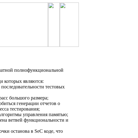
латной полнофункциональной
и которых являются:
ь последовательности тестовых
расс большого размера;
биться генерации отчетов о
есса тестирования;
 алгоритмы управления памятью;
мена ветвей функциональности и
точки останова в SeC коде, что